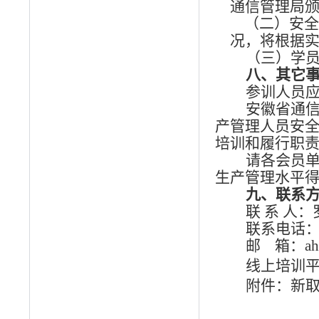
通信管理局
（二）安全
况，将根据
（三）
学
八
、其
它
参训人员
安徽省通
产管理人员安
培训和履行职
请各会员
生产管理水平
九
、联系
联 系 人：
联系电话：05
邮
箱：aht
线上培训
附件：新