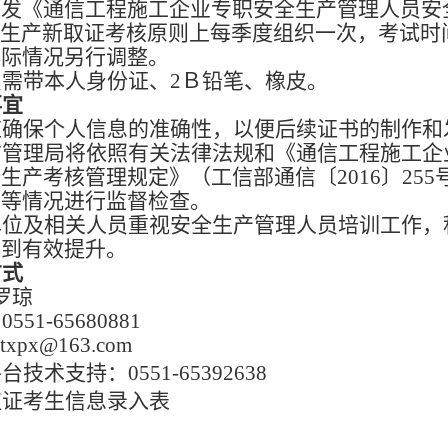
颁发《通信工程施工企业专职安全生产管理人员安
生产新取证考核
原则上每季度组织一次，考试时
实际情况另行调整。
员需带本人身份证、2Ｂ
铅笔、橡皮。
事宜
应确保个人信息的准确性，以便后续证书的制作和
信管理局将依照有关法律法规和《通信工程施工企
全生产考核管理规定》（工信部通信
〔
2016
〕
25
责等情况进行监督检查。
单位及相关人员重视安全生产管理人员培训工作，
得到有效提升。
方式
罗琼
51-65680881
xpx@163.com
平台
技术支持：0551-65392638
取证考生信息录入表