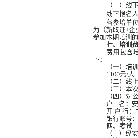
（二）线
线下报名
各参培单位
为（
新取证+企
参加本期培训
七、
培训
费用包含
下：
（一）培
1100元/
（二）
线
（三）本
（四）对
户
名：
开
户
行：
银行账号：732
四、考试
（一）经