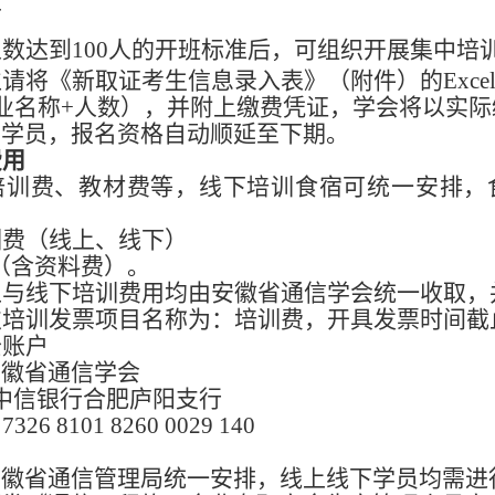
下
人数达到
100人的开班标准后，可组织开展集中培
请将《新取证考生信息录入表》（附件）的Exce
业名称+人数）
，
并附上缴费凭证，学会将以实际
的学员，报名资格自动顺延至下期。
费用
培训费、教材费等，线下培训食宿可统一安排，
训费（线上、线下）
人（含资料费）。
上与线下培训费用均由安徽省通信学会统一收取，
次培训发票项目名称为：培训费，开具发票时间截
公账户
安徽省通信学会
中信银行合肥庐阳支行
6 8101 8260 0029 140
安徽省通信管理局统一安排，线上线下学员均需进