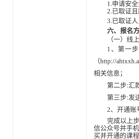
1.申请安
2.已取证
3.已取证
六
、
报名
（一）线
1、第一
（http://ahtxxh.
相关信息；
第二步:
汇
第三步:
发
2、开通账
完成以上
信公众号并手机
买并开通的课