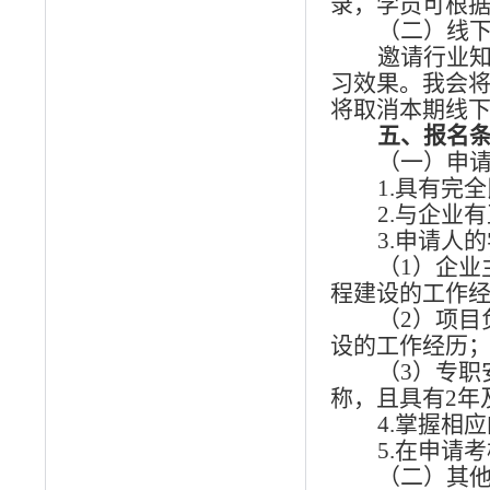
录，学员可根
（二）线
邀请行业
习效果。
我会
将取消本期线
五
、报名
（一）申
1.具有完
2.与企业
3.申请人
（1）企业
程建设的工作
（2）项目
设的工作经历
（3）专
称，且具有2年
4.掌握相
5.在申请
（二）其